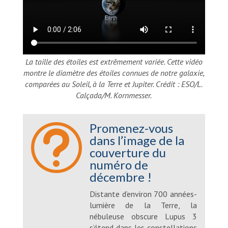
La taille des étoiles est extrêmement variée. Cette vidéo
montre le diamètre des étoiles connues de notre galaxie,
comparées au Soleil, à la Terre et Jupiter. Crédit : ESO/L.
Calçada/M. Kornmesser.
Promenez-vous
t
dans l’image de la
couverture du
numéro de
décembre !
Distante d’environ 700 années-
lumière de la Terre, la
nébuleuse obscure Lupus 3
s’étend dans les constellations