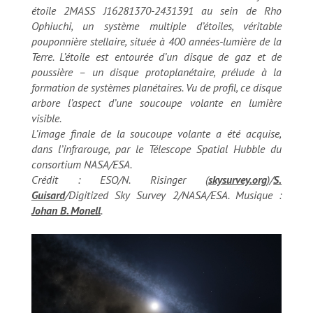
étoile 2MASS J16281370-2431391 au sein de Rho
Ophiuchi, un système multiple d’étoiles, véritable
pouponnière stellaire, située à 400 années-lumière de la
Terre. L’étoile est entourée d’un disque de gaz et de
poussière – un disque protoplanétaire, prélude à la
formation de systèmes planétaires. Vu de profil, ce disque
arbore l’aspect d’une soucoupe volante en lumière
visible.
L’image finale de la soucoupe volante a été acquise,
dans l’infrarouge, par le Télescope Spatial Hubble du
consortium NASA/ESA.
Crédit : ESO/N. Risinger (
skysurvey.org
)/
S.
Guisard
/Digitized Sky Survey 2/NASA/ESA. Musique :
Johan B. Monell
.