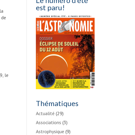
Le numéro d’été
est paru!
la
t de
9, le
Thématiques
Actualité
(29)
Associations
(3)
Astrophysique
(9)