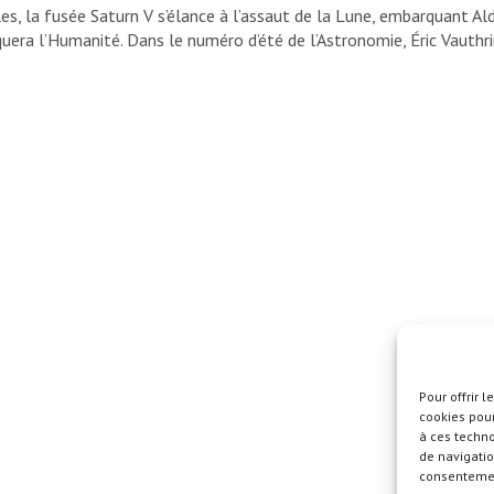
es, la fusée Saturn V s’élance à l’assaut de la Lune, embarquant Ald
uera l’Humanité. Dans le numéro d’été de l’Astronomie, Éric Vauthr
Pour offrir 
cookies pour
à ces techn
de navigatio
consentement