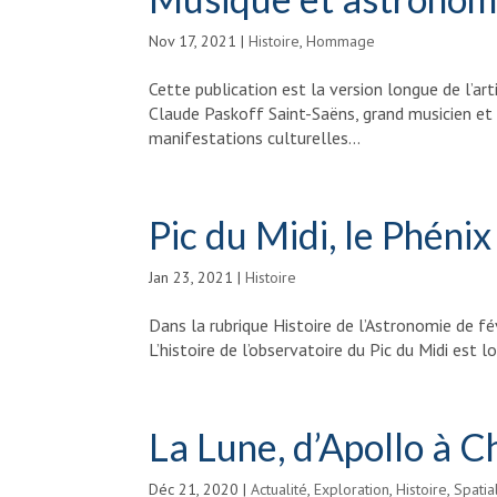
Nov 17, 2021
|
Histoire
,
Hommage
Cette publication est la version longue de l’a
Claude Paskoff Saint-Saëns, grand musicien et 
manifestations culturelles...
Pic du Midi, le Phéni
Jan 23, 2021
|
Histoire
Dans la rubrique Histoire de l’Astronomie de f
L’histoire de l’observatoire du Pic du Midi est l
La Lune, d’Apollo à C
Déc 21, 2020
|
Actualité
,
Exploration
,
Histoire
,
Spatia